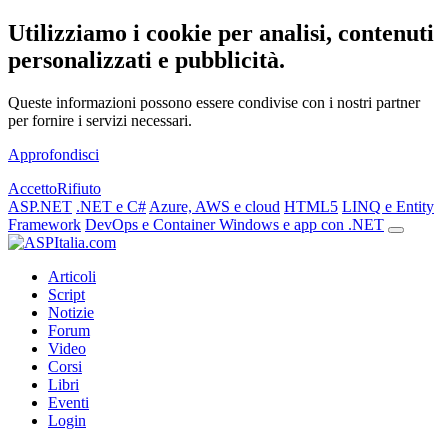
Utilizziamo i cookie per analisi, contenuti
personalizzati e pubblicità.
Queste informazioni possono essere condivise con i nostri partner
per fornire i servizi necessari.
Approfondisci
Accetto
Rifiuto
ASP.NET
.NET e C#
Azure, AWS e cloud
HTML5
LINQ e Entity
Framework
DevOps e Container
Windows e app con .NET
Articoli
Script
Notizie
Forum
Video
Corsi
Libri
Eventi
Login