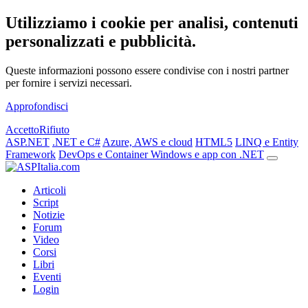
Utilizziamo i cookie per analisi, contenuti
personalizzati e pubblicità.
Queste informazioni possono essere condivise con i nostri partner
per fornire i servizi necessari.
Approfondisci
Accetto
Rifiuto
ASP.NET
.NET e C#
Azure, AWS e cloud
HTML5
LINQ e Entity
Framework
DevOps e Container
Windows e app con .NET
Articoli
Script
Notizie
Forum
Video
Corsi
Libri
Eventi
Login