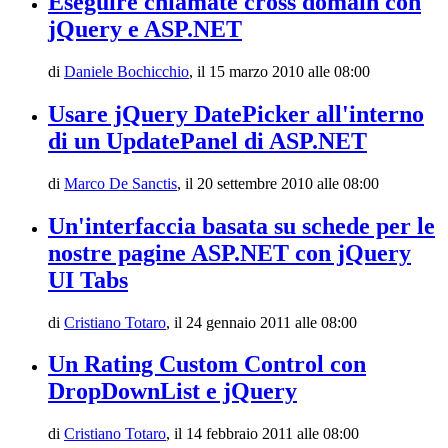
Eseguire chiamate cross domain con
jQuery e ASP.NET
di
Daniele Bochicchio
,
il 15 marzo 2010 alle 08:00
Usare jQuery DatePicker all'interno
di un UpdatePanel di ASP.NET
di
Marco De Sanctis
,
il 20 settembre 2010 alle 08:00
Un'interfaccia basata su schede per le
nostre pagine ASP.NET con jQuery
UI Tabs
di
Cristiano Totaro
,
il 24 gennaio 2011 alle 08:00
Un Rating Custom Control con
DropDownList e jQuery
di
Cristiano Totaro
,
il 14 febbraio 2011 alle 08:00