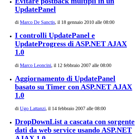
Evitare postback multipli in un
UpdatePanel
di
Marco De Sanctis
,
il 18 gennaio 2010 alle 08:00
I controlli UpdatePanel e
UpdateProgress di ASP.NET AJAX
1.0
di
Marco Leoncini
,
il 12 febbraio 2007 alle 08:00
Aggiornamento di UpdatePanel
basato su Timer con ASP.NET AJAX
1.0
di
Ugo Lattanzi
,
il 14 febbraio 2007 alle 08:00
DropDownList a cascata con sorgente
dati da web service usando ASP.NET
AJAX 1.0