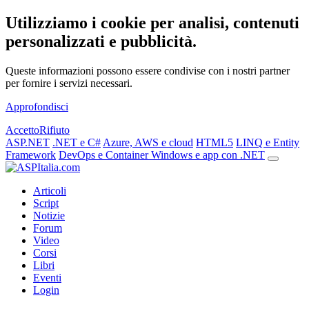
Utilizziamo i cookie per analisi, contenuti
personalizzati e pubblicità.
Queste informazioni possono essere condivise con i nostri partner
per fornire i servizi necessari.
Approfondisci
Accetto
Rifiuto
ASP.NET
.NET e C#
Azure, AWS e cloud
HTML5
LINQ e Entity
Framework
DevOps e Container
Windows e app con .NET
Articoli
Script
Notizie
Forum
Video
Corsi
Libri
Eventi
Login