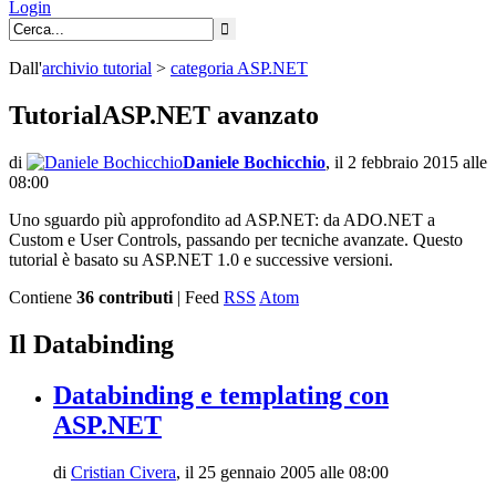
Login
Dall'
archivio
tutorial
>
categoria
ASP.NET
TutorialASP.NET avanzato
di
Daniele Bochicchio
,
il 2 febbraio 2015 alle
08:00
Uno sguardo più approfondito ad ASP.NET: da ADO.NET a
Custom e User Controls, passando per tecniche avanzate. Questo
tutorial è basato su ASP.NET 1.0 e successive versioni.
Contiene
36 contributi
| Feed
RSS
Atom
Il Databinding
Databinding e templating con
ASP.NET
di
Cristian Civera
,
il 25 gennaio 2005 alle 08:00